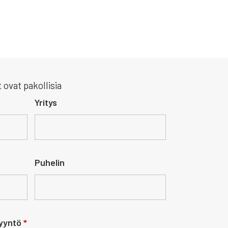
 ovat pakollisia
Yritys
Puhelin
pyyntö
*