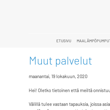
Skip
to
content
ETUSIVU
MAALÄMPÖPUMPU
Muut palvelut
maanantai, 19 lokakuun, 2020
Hei! Oletko tietoinen että meiltä onnist
Välillä tulee vastaan tapauksia, joissa asia