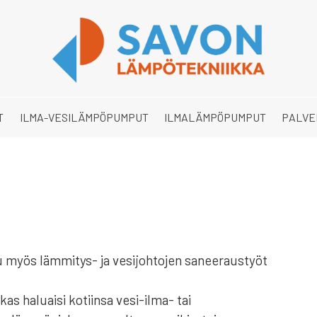
T
ILMA-VESILÄMPÖPUMPUT
ILMALÄMPÖPUMPUT
PALVE
uu myös lämmitys- ja vesijohtojen saneeraustyöt
kas haluaisi kotiinsa vesi-ilma- tai