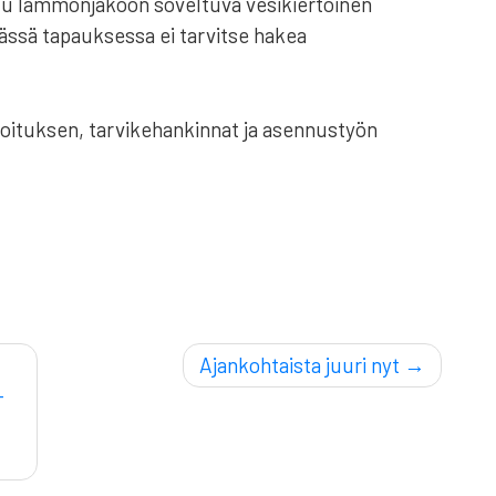
 lämmönjakoon soveltuva vesikiertoinen
 Tässä tapauksessa ei tarvitse hakea
oituksen, tarvikehankinnat ja asennustyön
Ajankohtaista juuri nyt
-