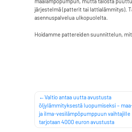
maalämpöpumpun, mutta talosta puuttuu
järjestelmä (patterit tai lattialämmitys).
asennuspalvelua ulkopuolelta.
Hoidamme pattereiden suunnittelun, mit
Artikkelien
Valtio antaa uutta avustusta
öljylämmityksestä luopumiseksi – maa
selaus
ja ilma-vesilämpöpumppuun vaihtajille
tarjotaan 4000 euron avustusta