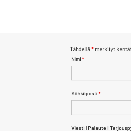
Tähdellä
*
merkityt kentät
Nimi
*
Sähköposti
*
Viesti | Palaute | Tarjous