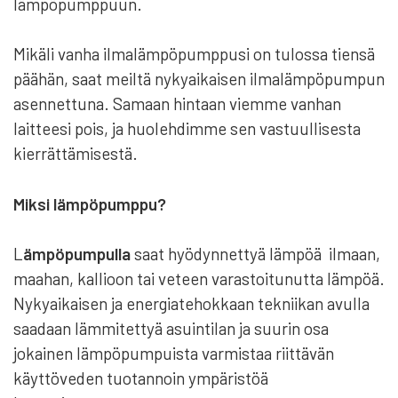
lämpöpumppuun.
Mikäli vanha ilmalämpöpumppusi on tulossa tiensä
päähän, saat meiltä nykyaikaisen ilmalämpöpumpun
asennettuna. Samaan hintaan viemme vanhan
laitteesi pois, ja huolehdimme sen vastuullisesta
kierrättämisestä.
Miksi lämpöpumppu?
L
ämpöpumpulla
saat hyödynnettyä lämpöä ilmaan,
maahan, kallioon tai veteen varastoitunutta lämpöä.
Nykyaikaisen ja energiatehokkaan tekniikan avulla
saadaan lämmitettyä asuintilan ja suurin osa
jokainen lämpöpumpuista varmistaa riittävän
käyttöveden tuotannoin ympäristöä