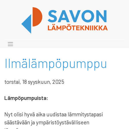
Skip
to
content
Ilmälämpöpumppu
torstai, 18 syyskuun, 2025
Lämpöpumpuista:
Nyt olisi hyvä aika uudistaa lämmitystapasi
säästävään ja ympäristöystävälliseen