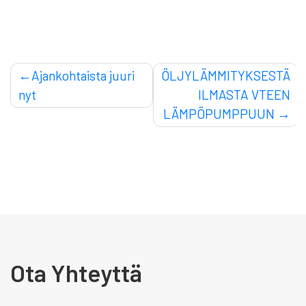
Artikkelien
Ajankohtaista juuri
ÖLJYLÄMMITYKSESTÄ
nyt
ILMASTA VTEEN
selaus
LÄMPÖPUMPPUUN
Ota Yhteyttä